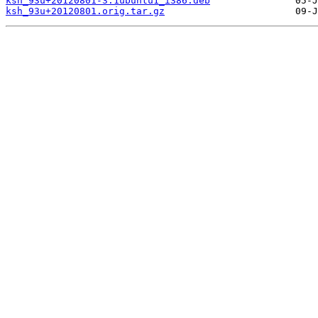
ksh_93u+20120801-3.1ubuntu1_i386.deb
ksh_93u+20120801.orig.tar.gz