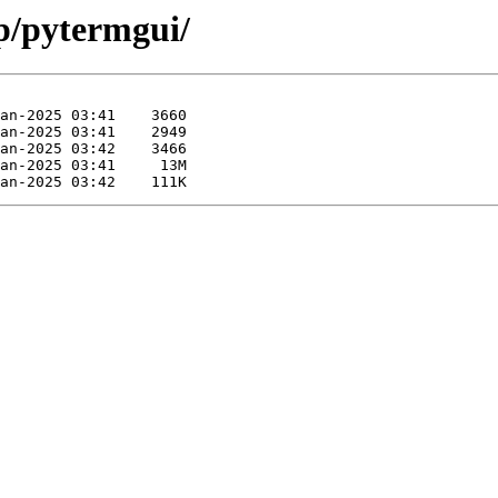
/p/pytermgui/