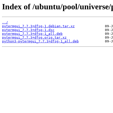
Index of /ubuntu/pool/universe
../
pytermgui_7.7.3+dfsg-1.debian.tar.xz
pytermgui_7.7.3+dfsg-1.dsc
pytermgui_7.7.3+dfsg-1_all.deb
pytermgui_7.7.3+dfsg.orig.tar.xz
python3-pytermgui_7.7.3+dfsg-1_all.deb