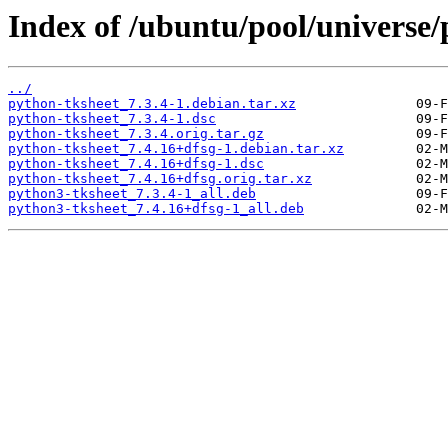
Index of /ubuntu/pool/universe/
../
python-tksheet_7.3.4-1.debian.tar.xz
python-tksheet_7.3.4-1.dsc
python-tksheet_7.3.4.orig.tar.gz
python-tksheet_7.4.16+dfsg-1.debian.tar.xz
python-tksheet_7.4.16+dfsg-1.dsc
python-tksheet_7.4.16+dfsg.orig.tar.xz
python3-tksheet_7.3.4-1_all.deb
python3-tksheet_7.4.16+dfsg-1_all.deb