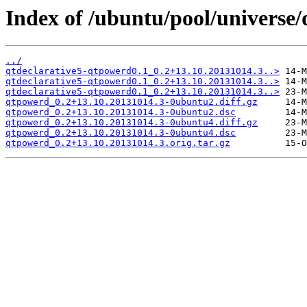
Index of /ubuntu/pool/universe
../
qtdeclarative5-qtpowerd0.1_0.2+13.10.20131014.3..>
qtdeclarative5-qtpowerd0.1_0.2+13.10.20131014.3..>
qtdeclarative5-qtpowerd0.1_0.2+13.10.20131014.3..>
qtpowerd_0.2+13.10.20131014.3-0ubuntu2.diff.gz
qtpowerd_0.2+13.10.20131014.3-0ubuntu2.dsc
qtpowerd_0.2+13.10.20131014.3-0ubuntu4.diff.gz
qtpowerd_0.2+13.10.20131014.3-0ubuntu4.dsc
qtpowerd_0.2+13.10.20131014.3.orig.tar.gz