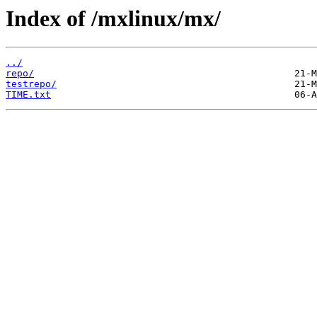
Index of /mxlinux/mx/
../
repo/
testrepo/
TIME.txt